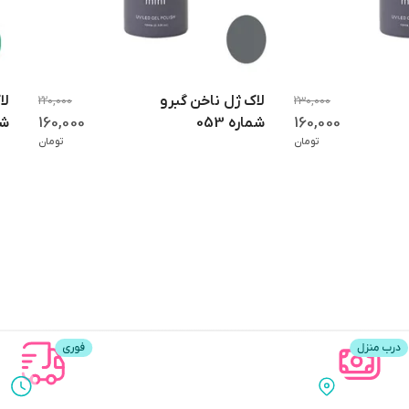
لاک ژل ناخن گبرو
220,000
230,000
160,000
160,000
شماره 053
شما
تومان
تومان