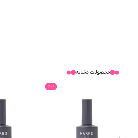
جلوه درخشان آنها و دوام طولانی، باعث شده است امروزه این سبک
جزو لاک های سه مرحله ای است که نیاز به بیس کات و تاپ کات دار
این ژل لاک ها باعث می شود یک لایه مقاوم بر روی ناخن های طبیع
برای خشک کردن این نوع ژل لاک می بایست از دستگاه LED-UV در حدود 30 تا 60 ثانیه استفاده نمایید.
ژل لاک گابرو با برس عالی، باعث پوشش دهی کامل و یکنواختی بر 
محصولات مشابه
30
٪