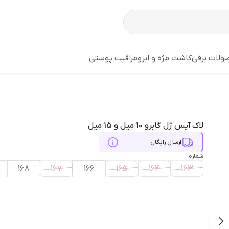
لات برقی
کاشت مژه و ابرو
مراقبت پوستی
لاک آیس ژل گابرو 10 میل و 15 میل
ارسال رایگان
شماره
168
167
166
165
164
163