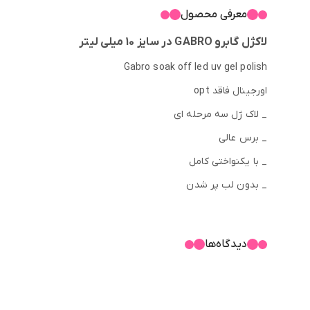
معرفی محصول
لاکژل گابرو GABRO در سایز 10 میلی لیتر
Gabro soak off led uv gel polish
اورجینال فاقد opt
_ لاک ژل سه مرحله ای
_ برس عالی
_ با یکنواختی کامل
_ بدون لب پر شدن
_ غلظت مناسب
_ نیاز به دستگاه یووی
دیدگاه‌ها
دارای دیسکو، آبنباتی .سرامیکی .آیس، رابر بیس، چشم گربه ای، 
امروزه استفاده از ژل لاک ها در میان خانم ها بسیار محبوب شده
لاک های ژلیش یا همان ژل لاک ها دوام بسیار طولانی تری نسبت به لاک های معمولی 