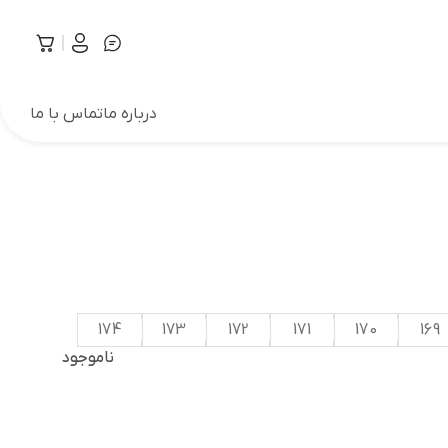
درباره ما
تماس با ما
174
173
172
171
170
169
ناموجود