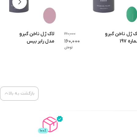
لاک ژل ناخن گبرو
لاک ژل ناخن گبرو
220,000
160,000
ره 197
مدل رابر بیس
تومان
شماره 205
بازگشت به بالا