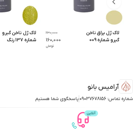
لاک ژل براق ناخن
لاک ژل ناخن گبرو
230,000
160,000
گبرو شماره 009
شماره 137 رنگ
تومان
رنگ کرم کارامل
طلایی اکلیلی
روشن
آرامیس بانو
شماره تماس:
09037678156
پاسخگوی شما هستیم