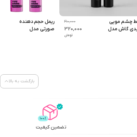
ول در طول روز دچار ریزش زیر چشم یا پخش شدن نمی‌شود و ظاهر
 چشم مویی
ریمل حجم دهنده
410,000
320,000
دی گاش مدل
صورتی مدل
تومان
Extreme Crazy
2
اصلی
حیح، باعث خشکی یا آسیب به مژه‌ها نمی‌شود. افرادی که
بازگشت به بالا
یزان حجم و شدت رنگ را افزایش داد، بدون اینکه مژه‌ها به هم
تضمین کیفیت