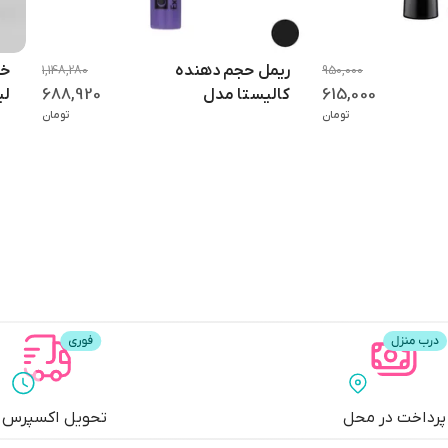
نه و حتی آرایش‌های طولانی‌مدت گزینه‌ای ایده‌آل محسوب می‌شود. این محص
ریمل حجم دهنده
خط
1,148,280
950,000
688,920
615,000
کالیستا مدل
لی
تومان
تومان
11
Extend Volume
 نمی‌کند. همچنین برای استفاده روزمره مناسب بوده و در صورت استفاده ص
شان می‌دهند.
یکاپ‌های رسمی و مجلسی قابل استفاده است. با چند لایه استفاده، می‌توان م
پرداخت در محل
تحویل اکسپرس