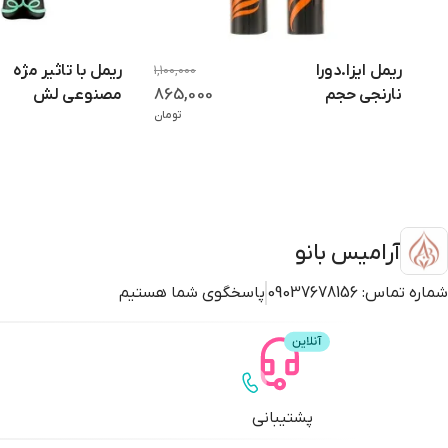
ریمل سوپر لش یورن با ماندگاری مناسب خود، برای استفاده روزا
ریمل ایزا.دورا
ریمل با تاثیر مژه
1,100,000
آرایش چشم را تمیز و مرتب نگه می‌دارد.
865,000
نارنجی حجم
مصنوعی لش
تومان
دهنده مدل big
پرنسس اورجینال
bold اورجینال
با ضمانت
بافت سبک و بدون ایجاد حساسیت
فرمولاسیون این ریمل سبک است و روی مژه‌ها احساس سنگینی ایجاد
چشم‌های حساسی دارند نیز معمولاً با این محصول سازگاری خوبی ن
آرامیس بانو
شماره تماس:
09037678156
پاسخگوی شما هستیم
مناسب استفاده روزانه و آرایش حرفه‌ای
ریمل سوپر لش یورن هم برای آرایش‌های روزانه ملایم و هم برای م
بچسبند.
پشتیبانی