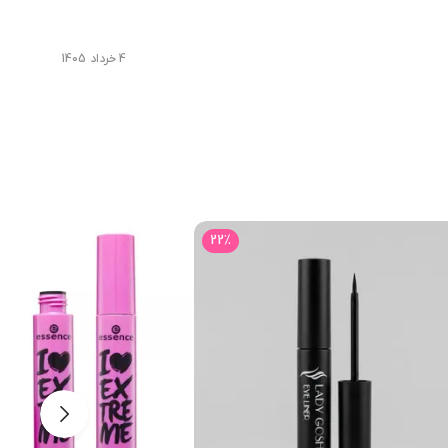
شت را بلندتر نشان داده و به آن‌ها حجم قابل توجهی بدهد.
4 خرداد 1405
راحی این برس باعث می‌شود مواد ریمل به‌صورت یکنواخت روی
22
٪
درشت‌تر دیده شدن چشم‌ها دارد و ریمل سوپر لش یورن در این