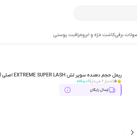
لات برقی
کاشت مژه و ابرو
مراقبت پوستی
ریمل حجم دهنده سوپر لش EXTREME SUPER LASH اصلی آلمان
5
(امتیاز
2
خریدار)
1
دیدگاه
ارسال رایگان