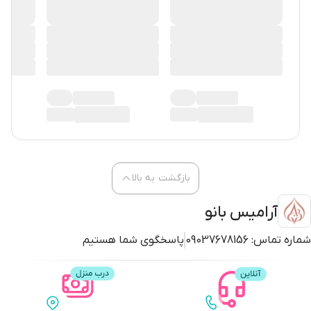
بازگشت به بالا
آرامیس بانو
شماره تماس:
09037678156
پاسخگوی شما هستیم