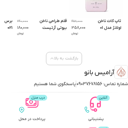
تاپ کات ناخن
قلم طراحی ناخن
برس نا
240,000
458,000
اولانژ مدل 01
358,000
بیوتی آرتیست
180,000
021
تومان
تومان
مدل BA-2 بسته
3 عددی
بازگشت به بالا
آرامیس بانو
شماره تماس:
09037678156
پاسخگوی شما هستیم
پشتیبانی
پرداخت در محل